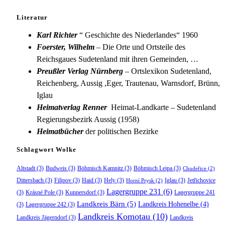
Literatur
Karl Richter
“ Geschichte des Niederlandes“ 1960
Foerster, Wilhelm
– Die Orte und Ortsteile des
Reichsgaues Sudetenland mit ihren Gemeinden, …
Preußler Verlag Nürnberg
– Ortslexikon Sudetenland,
Reichenberg, Aussig ,Eger, Trautenau, Warnsdorf, Brünn,
Iglau
Heimatverlag Renner
Heimat-Landkarte – Sudetenland
Regierungsbezirk Aussig (1958)
Heimatbücher
der politischen Bezirke
Schlagwort Wolke
Altstadt
(3)
Budweis
(3)
Böhmisch Kamnitz
(3)
Böhmisch Leipa
(3)
Chudeřice
(2)
Dittersbach
(3)
Filipov
(3)
Haid
(3)
Hely
(3)
Iglau
(3)
Jetřichovice
Horní Prysk
(2)
Lagergruppe 231
(6)
(3)
Krásné Pole
(3)
Kunnersdorf
(3)
Lagergruppe 241
Landkreis Bärn
(5)
Landkreis Hohenelbe
(4)
(3)
Lagergruppe 242
(3)
Landkreis Komotau
(10)
Landkreis Jägerndorf
(3)
Landkreis