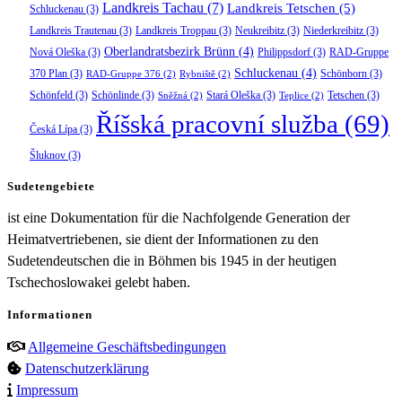
Landkreis Tachau
(7)
Landkreis Tetschen
(5)
Schluckenau
(3)
Landkreis Trautenau
(3)
Landkreis Troppau
(3)
Neukreibitz
(3)
Niederkreibitz
(3)
Oberlandratsbezirk Brünn
(4)
Nová Oleška
(3)
Philippsdorf
(3)
RAD-Gruppe
Schluckenau
(4)
370 Plan
(3)
Schönborn
(3)
RAD-Gruppe 376
(2)
Rybniště
(2)
Schönfeld
(3)
Schönlinde
(3)
Stará Oleška
(3)
Tetschen
(3)
Sněžná
(2)
Teplice
(2)
Říšská pracovní služba
(69)
Česká Lípa
(3)
Šluknov
(3)
Sudetengebiete
ist eine Dokumentation für die Nachfolgende Generation der
Heimatvertriebenen, sie dient der Informationen zu den
Sudetendeutschen die in Böhmen bis 1945 in der heutigen
Tschechoslowakei gelebt haben.
Informationen
Allgemeine Geschäftsbedingungen
Datenschutzerklärung
Impressum