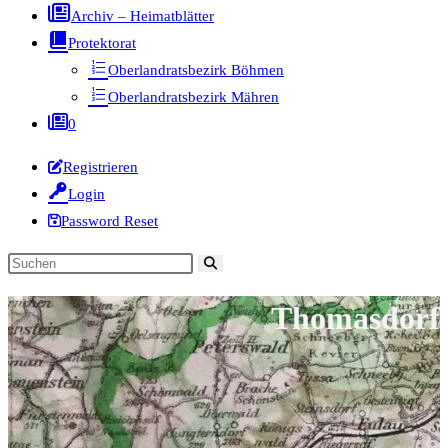
Archiv – Heimatblätter
Protektorat
Oberlandratsbezirk Böhmen
Oberlandratsbezirk Mähren
0
Registrieren
Login
Password Reset
Diese
Website
Thomasdorf
durchsuchen