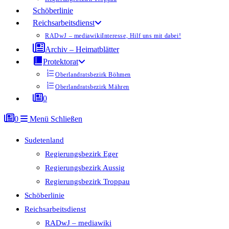
Schöberlinie
Reichsarbeitsdienst
RADwJ – mediawiki
Interesse, Hilf uns mit dabei!
Archiv – Heimatblätter
Protektorat
Oberlandratsbezirk Böhmen
Oberlandratsbezirk Mähren
0
0
Menü
Schließen
Sudetenland
Regierungsbezirk Eger
Regierungsbezirk Aussig
Regierungsbezirk Troppau
Schöberlinie
Reichsarbeitsdienst
RADwJ – mediawiki