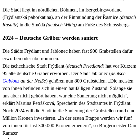
Die Stadt liegt im nördlichen Böhmen, im Isergebirgsvorland
(Frýdlantská pahorkatina), an der Einmündung der Řasnice
(deutsch
Rasnitz)
in die Smědá
(deutsch Wittig)
am Fuße des Schlossbergs.
2024 – Deutsche Gräber werden saniert
Die Städte Frýdlant und Jablonec haben fast 900 Grabstellen dafür
erworben oder übernommen.
Die tschechische Stadt Frýdlant (
deutsch Friedland
) hat vor Kurzem
95 alte deutsche Gräber erworben. Der Stadt Jablonec (
deutsch
Gablonz
an der Neiße
) gehören nun 800 Grabstellen. „Die meisten
von ihnen befinden sich in einem baufälligen Zustand. Solange sie
uns aber nicht gehört haben, war eine Sanierung nicht möglich“,
erklärt Martina Petrášková, Sprecherin des Stadtamtes in Frýdlant.
Noch 2024 will die Stadt in die Sanierung der Grabstellen rund eine
Million Kronen investieren. „In der ersten Etappe werden wir fünf
von ihnen für fast 300.000 Kronen erneuern“, so Bürgermeister Dan
Ramzer.