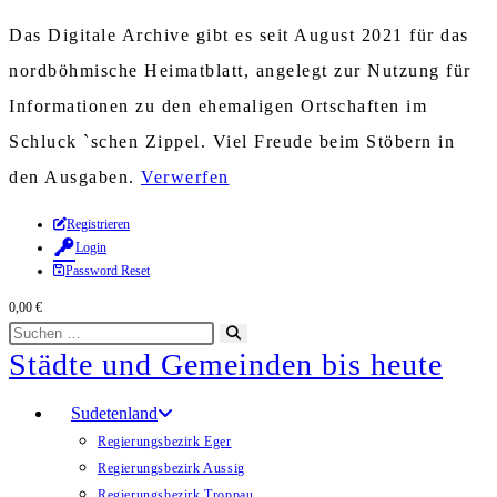
Das Digitale Archive gibt es seit August 2021 für das
nordböhmische Heimatblatt, angelegt zur Nutzung für
Informationen zu den ehemaligen Ortschaften im
Schluck `schen Zippel. Viel Freude beim Stöbern in
den Ausgaben.
Verwerfen
Zum
Registrieren
Login
Inhalt
Password Reset
springen
0,00
€
Diese
Suche
Städte und Gemeinden bis heute
Website
starten
durchsuchen
Sudetenland
Regierungsbezirk Eger
Regierungsbezirk Aussig
Regierungsbezirk Troppau