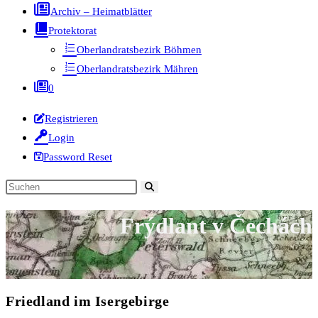
Archiv – Heimatblätter
Protektorat
Oberlandratsbezirk Böhmen
Oberlandratsbezirk Mähren
0
Registrieren
Login
Password Reset
Diese
Website
Frýdlant v Čechách
durchsuchen
Friedland im Isergebirge