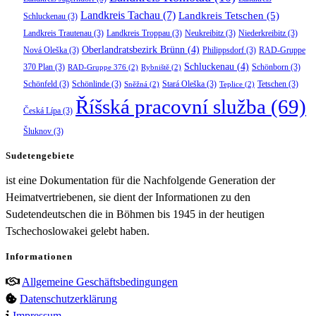
Landkreis Tachau
(7)
Landkreis Tetschen
(5)
Schluckenau
(3)
Landkreis Trautenau
(3)
Landkreis Troppau
(3)
Neukreibitz
(3)
Niederkreibitz
(3)
Oberlandratsbezirk Brünn
(4)
Nová Oleška
(3)
Philippsdorf
(3)
RAD-Gruppe
Schluckenau
(4)
370 Plan
(3)
Schönborn
(3)
RAD-Gruppe 376
(2)
Rybniště
(2)
Schönfeld
(3)
Schönlinde
(3)
Stará Oleška
(3)
Tetschen
(3)
Sněžná
(2)
Teplice
(2)
Říšská pracovní služba
(69)
Česká Lípa
(3)
Šluknov
(3)
Sudetengebiete
ist eine Dokumentation für die Nachfolgende Generation der
Heimatvertriebenen, sie dient der Informationen zu den
Sudetendeutschen die in Böhmen bis 1945 in der heutigen
Tschechoslowakei gelebt haben.
Informationen
Allgemeine Geschäftsbedingungen
Datenschutzerklärung
Impressum