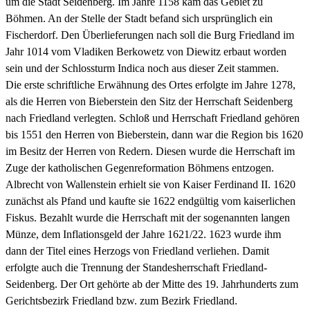
um die Stadt Seidenberg. Im Jahre 1158 kam das Gebiet zu
Böhmen. An der Stelle der Stadt befand sich ursprünglich ein
Fischerdorf. Den Überlieferungen nach soll die Burg Friedland im
Jahr 1014 vom Vladiken Berkowetz von Diewitz erbaut worden
sein und der Schlossturm Indica noch aus dieser Zeit stammen.
Die erste schriftliche Erwähnung des Ortes erfolgte im Jahre 1278,
als die Herren von Bieberstein den Sitz der Herrschaft Seidenberg
nach Friedland verlegten. Schloß und Herrschaft Friedland gehören
bis 1551 den Herren von Bieberstein, dann war die Region bis 1620
im Besitz der Herren von Redern. Diesen wurde die Herrschaft im
Zuge der katholischen Gegenreformation Böhmens entzogen.
Albrecht von Wallenstein erhielt sie von Kaiser Ferdinand II. 1620
zunächst als Pfand und kaufte sie 1622 endgültig vom kaiserlichen
Fiskus. Bezahlt wurde die Herrschaft mit der sogenannten langen
Münze, dem Inflationsgeld der Jahre 1621/22. 1623 wurde ihm
dann der Titel eines Herzogs von Friedland verliehen. Damit
erfolgte auch die Trennung der Standesherrschaft Friedland-
Seidenberg. Der Ort gehörte ab der Mitte des 19. Jahrhunderts zum
Gerichtsbezirk Friedland bzw. zum Bezirk Friedland.