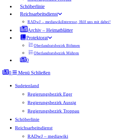
Schöberlinie
Reichsarbeitsdienst
RADwJ – mediawiki
Interesse, Hilf uns mit dabei!
Archiv – Heimatblätter
Protektorat
Oberlandratsbezirk Böhmen
Oberlandratsbezirk Mähren
0
0
Menü
Schließen
Sudetenland
Regierungsbezirk Eger
Regierungsbezirk Aussig
Regierungsbezirk Troppau
Schöberlinie
Reichsarbeitsdienst
RADwJ – mediawiki