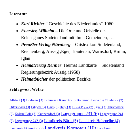
Literatur
Karl Richter
“ Geschichte des Niederlandes“ 1960
Foerster, Wilhelm
– Die Orte und Ortsteile des
Reichsgaues Sudetenland mit ihren Gemeinden, …
Preußler Verlag Nürnberg
– Ortslexikon Sudetenland,
Reichenberg, Aussig ,Eger, Trautenau, Warnsdorf, Brünn,
Iglau
Heimatverlag Renner
Heimat-Landkarte – Sudetenland
Regierungsbezirk Aussig (1958)
Heimatbücher
der politischen Bezirke
Schlagwort Wolke
Altstadt
(3)
Budweis
(3)
Böhmisch Kamnitz
(3)
Böhmisch Leipa
(3)
Chudeřice
(2)
Dittersbach
(3)
Filipov
(3)
Haid
(3)
Hely
(3)
Iglau
(3)
Jetřichovice
Horní Prysk
(2)
Lagergruppe 231
(6)
(3)
Krásné Pole
(3)
Kunnersdorf
(3)
Lagergruppe 241
Landkreis Bärn
(5)
Landkreis Hohenelbe
(4)
(3)
Lagergruppe 242
(3)
Landkreis Komotau
(10)
Landkreis Jägerndorf
(3)
Landkreis