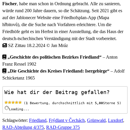
Fischer
, habe man schon in Ordnung gebracht. Alle zu sanieren,
würde rund 200 Jahre dauern, so die Schätzung. Seit 2021 gibt es
auf der Jablonecer Website eine Friedhofsplan-App (Mapa
hřbitovů), die die Suche nach Vorfahren erleichtere. Um die
Friedhöfe geht es im Herbst in einer Ausstellung, die das Haus der
deutsch-tschechischen Verständigung mit der Stadt vorbereitet.
SZ Zittau 18.2.2024 © Jan Mráz
„Geschichte des politischen Bezirkes Friedland“
– Anton
Franz Ressel 1902
„Die Geschichte des Kreises Friedland: Isergebirge“
– Adolf
Schicketanz 1965
Wie hat dir der Beitrag gefallen?
 (
1
 Bewertung, durchschnittlich mit 
5,00
Sterne 5)
Loading...
Schlagwörter
:
Friedland
,
Frýdlant v Čechách
,
Grünwald
,
Luxdorf
,
RAD-Abteilung 4/375
,
RAD-Gruppe 375