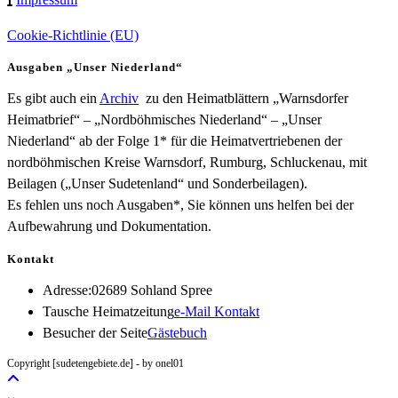
Cookie-Richtlinie (EU)
Ausgaben „Unser Niederland“
Es gibt auch ein
Archiv
zu den Heimatblättern „Warnsdorfer
Heimatbrief“ – „Nordböhmisches Niederland“ – „Unser
Niederland“ ab der Folge 1* für die Heimatvertriebenen der
nordböhmischen Kreise Warnsdorf, Rumburg, Schluckenau, mit
Beilagen („Unser Sudetenland“ und Sonderbeilagen).
Es fehlen uns noch Ausgaben*, Sie können uns helfen bei der
Aufbewahrung und Dokumentation.
Kontakt
Adresse:
02689 Sohland Spree
Opens
Tausche Heimatzeitung
e-Mail Kontakt
in
Besucher der Seite
Gästebuch
your
Copyright [sudetengebiete.de] - by onel01
application