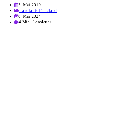
Beitrag
3. Mai 2019
veröffentlicht:
Beitrags-
Landkreis Friedland
Kategorie:
Beitrag
8. Mai 2024
zuletzt
Lesedauer:
4 Min. Lesedauer
geändert
am: