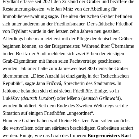
Frýdlant erfasse seit 2021 den Zustand der Gräber und beziffere die
Restaurierungskosten, wie Jan Mráz von der Abteilung für
Immobilienverwaltung sagte. Die alten deutschen Gräber befinden
sich unter anderem an der Friedhofsmauer. Der städtische Friedhof
von Frýdlant wurde in den letzten zehn Jahren neu gestaltet.
Allerdings habe man jetzt erst mit der Pflege der deutschen Gräber
beginnen können, so der Bürgermeister. Während ihrer Übernahme
in den Besitz der Stadt meldeten sich zwei Erben der einstigen
Grab-Eigentümer, mit ihnen seien Pachtverträge geschlossen
worden. Jablonec hatte zum Jahreswechsel 800 deutsche Gräber
übernommen. „Diese Anzahl ist einzigartig in der Tschechischen
Republik“, sagte Jana Fričová, Sprecherin des Stadtamtes. In
Jablonec befanden sich einst sieben Friedhöfe. Einige, so in
Lukášov (
deutsch Luxdorf
) oder Mšeno (
deutsch Grünwald
),
wurden liquidiert. Seit dem Ende des Zweiten Weltkriegs sei die
Situation auf einigen Friedhöfen „ungeordnet“.
Hunderte Gräber haben wohl keine Besitzer. Nun sollen zunächst
die wertvollsten oder am stärksten beschädigten Grabstätten saniert
werden. Einige, wie das Grab des früheren
Bürgermeisters Karl