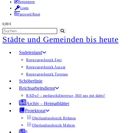
Zum
Registrieren
Login
Inhalt
Password Reset
springen
0,00
€
Diese
Suche
Städte und Gemeinden bis heute
Website
starten
durchsuchen
Sudetenland
Regierungsbezirk Eger
Regierungsbezirk Aussig
Regierungsbezirk Troppau
Schöberlinie
Reichsarbeitsdienst
RADwJ – mediawiki
Interesse, Hilf uns mit dabei!
Archiv – Heimatblätter
Protektorat
Oberlandratsbezirk Böhmen
Oberlandratsbezirk Mähren
0