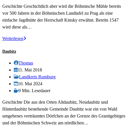
geändert
Geschichte Geschichtlich aber wird die Böhmische Mühle bereits
am:
vor 500 Jahren in der Böhmischen Landtafel zu Prag als eine
einfache Jagdhütte der Herrschaft Kinsky erwähnt. Bereits 1547
wird diese als…
Hinterdaubitz
Weiterlesen
Daubitz
Beitrags-
Thomas
Autor:
Beitrag
11. Mai 2018
veröffentlicht:
Beitrags-
Landkreis Rumburg
Kategorie:
Beitrag
10. Mai 2024
zuletzt
Lesedauer:
9 Min. Lesedauer
geändert
Geschichte Die aus den Orten Altdaubitz, Neudaubitz und
am:
Hinterdaubitz bestehende Gemeinde Daubitz war ein von Wald
umgebenes verträumtes Dörfchen an der Grenze des Granitgebirges
und der Böhmischen Schweiz am nördlichen…