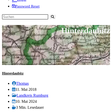
Password Reset
Diese
Website
Hinterdaubitz
durchsuchen
Hinterdaubitz
Beitrags-
Thomas
Autor:
Beitrag
11. Mai 2018
veröffentlicht:
Beitrags-
Landkreis Rumburg
Kategorie:
Beitrag
10. Mai 2024
zuletzt
Lesedauer:
3 Min. Lesedauer