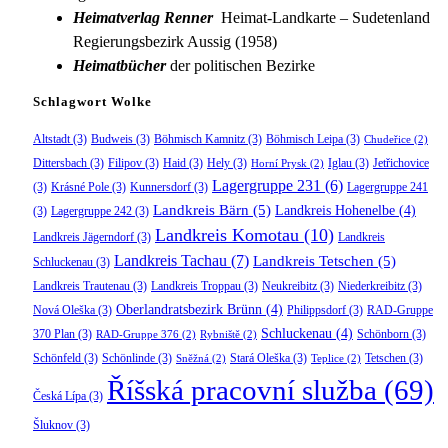
Heimatverlag Renner
Heimat-Landkarte – Sudetenland
Regierungsbezirk Aussig (1958)
Heimatbücher
der politischen Bezirke
Schlagwort Wolke
Altstadt
(3)
Budweis
(3)
Böhmisch Kamnitz
(3)
Böhmisch Leipa
(3)
Chudeřice
(2)
Dittersbach
(3)
Filipov
(3)
Haid
(3)
Hely
(3)
Iglau
(3)
Jetřichovice
Horní Prysk
(2)
Lagergruppe 231
(6)
(3)
Krásné Pole
(3)
Kunnersdorf
(3)
Lagergruppe 241
Landkreis Bärn
(5)
Landkreis Hohenelbe
(4)
(3)
Lagergruppe 242
(3)
Landkreis Komotau
(10)
Landkreis Jägerndorf
(3)
Landkreis
Landkreis Tachau
(7)
Landkreis Tetschen
(5)
Schluckenau
(3)
Landkreis Trautenau
(3)
Landkreis Troppau
(3)
Neukreibitz
(3)
Niederkreibitz
(3)
Oberlandratsbezirk Brünn
(4)
Nová Oleška
(3)
Philippsdorf
(3)
RAD-Gruppe
Schluckenau
(4)
370 Plan
(3)
Schönborn
(3)
RAD-Gruppe 376
(2)
Rybniště
(2)
Schönfeld
(3)
Schönlinde
(3)
Stará Oleška
(3)
Tetschen
(3)
Sněžná
(2)
Teplice
(2)
Říšská pracovní služba
(69)
Česká Lípa
(3)
Šluknov
(3)