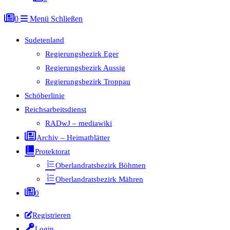
0
Menü
Schließen
Sudetenland
Regierungsbezirk Eger
Regierungsbezirk Aussig
Regierungsbezirk Troppau
Schöberlinie
Reichsarbeitsdienst
RADwJ – mediawiki
Archiv – Heimatblätter
Protektorat
Oberlandratsbezirk Böhmen
Oberlandratsbezirk Mähren
0
Registrieren
Login