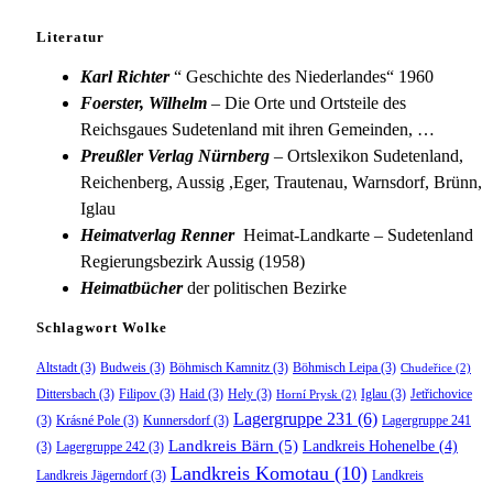
Literatur
Karl Richter
“ Geschichte des Niederlandes“ 1960
Foerster, Wilhelm
– Die Orte und Ortsteile des
Reichsgaues Sudetenland mit ihren Gemeinden, …
Preußler Verlag Nürnberg
– Ortslexikon Sudetenland,
Reichenberg, Aussig ,Eger, Trautenau, Warnsdorf, Brünn,
Iglau
Heimatverlag Renner
Heimat-Landkarte – Sudetenland
Regierungsbezirk Aussig (1958)
Heimatbücher
der politischen Bezirke
Schlagwort Wolke
Altstadt
(3)
Budweis
(3)
Böhmisch Kamnitz
(3)
Böhmisch Leipa
(3)
Chudeřice
(2)
Dittersbach
(3)
Filipov
(3)
Haid
(3)
Hely
(3)
Iglau
(3)
Jetřichovice
Horní Prysk
(2)
Lagergruppe 231
(6)
(3)
Krásné Pole
(3)
Kunnersdorf
(3)
Lagergruppe 241
Landkreis Bärn
(5)
Landkreis Hohenelbe
(4)
(3)
Lagergruppe 242
(3)
Landkreis Komotau
(10)
Landkreis Jägerndorf
(3)
Landkreis