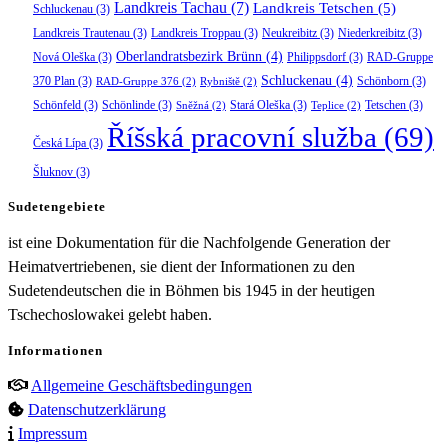
Landkreis Tachau
(7)
Landkreis Tetschen
(5)
Schluckenau
(3)
Landkreis Trautenau
(3)
Landkreis Troppau
(3)
Neukreibitz
(3)
Niederkreibitz
(3)
Oberlandratsbezirk Brünn
(4)
Nová Oleška
(3)
Philippsdorf
(3)
RAD-Gruppe
Schluckenau
(4)
370 Plan
(3)
Schönborn
(3)
RAD-Gruppe 376
(2)
Rybniště
(2)
Schönfeld
(3)
Schönlinde
(3)
Stará Oleška
(3)
Tetschen
(3)
Sněžná
(2)
Teplice
(2)
Říšská pracovní služba
(69)
Česká Lípa
(3)
Šluknov
(3)
Sudetengebiete
ist eine Dokumentation für die Nachfolgende Generation der
Heimatvertriebenen, sie dient der Informationen zu den
Sudetendeutschen die in Böhmen bis 1945 in der heutigen
Tschechoslowakei gelebt haben.
Informationen
Allgemeine Geschäftsbedingungen
Datenschutzerklärung
Impressum