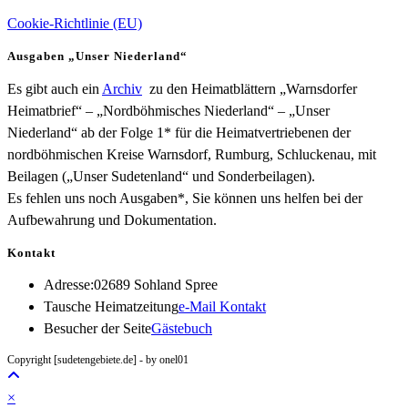
Cookie-Richtlinie (EU)
Ausgaben „Unser Niederland“
Es gibt auch ein
Archiv
zu den Heimatblättern „Warnsdorfer
Heimatbrief“ – „Nordböhmisches Niederland“ – „Unser
Niederland“ ab der Folge 1* für die Heimatvertriebenen der
nordböhmischen Kreise Warnsdorf, Rumburg, Schluckenau, mit
Beilagen („Unser Sudetenland“ und Sonderbeilagen).
Es fehlen uns noch Ausgaben*, Sie können uns helfen bei der
Aufbewahrung und Dokumentation.
Kontakt
Adresse:
02689 Sohland Spree
Opens
Tausche Heimatzeitung
e-Mail Kontakt
in
Besucher der Seite
Gästebuch
your
Copyright [sudetengebiete.de] - by onel01
application
×