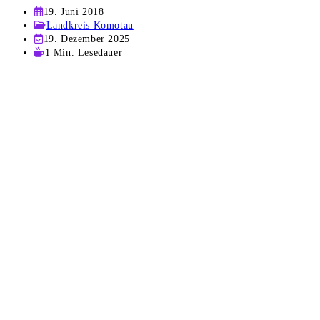
Beitrag
19. Juni 2018
veröffentlicht:
Beitrags-
Landkreis Komotau
Kategorie:
Beitrag
19. Dezember 2025
zuletzt
Lesedauer:
1 Min. Lesedauer
geändert
am: