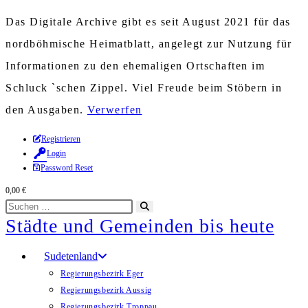
Das Digitale Archive gibt es seit August 2021 für das
nordböhmische Heimatblatt, angelegt zur Nutzung für
Informationen zu den ehemaligen Ortschaften im
Schluck `schen Zippel. Viel Freude beim Stöbern in
den Ausgaben.
Verwerfen
Zum
Registrieren
Login
Inhalt
Password Reset
springen
0,00
€
Diese
Suche
Städte und Gemeinden bis heute
Website
starten
durchsuchen
Sudetenland
Regierungsbezirk Eger
Regierungsbezirk Aussig
Regierungsbezirk Troppau