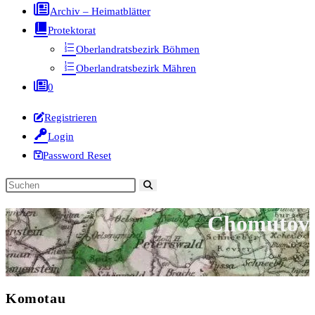
Archiv – Heimatblätter
Protektorat
Oberlandratsbezirk Böhmen
Oberlandratsbezirk Mähren
0
Registrieren
Login
Password Reset
Diese
Website
Chomutov
durchsuchen
Komotau