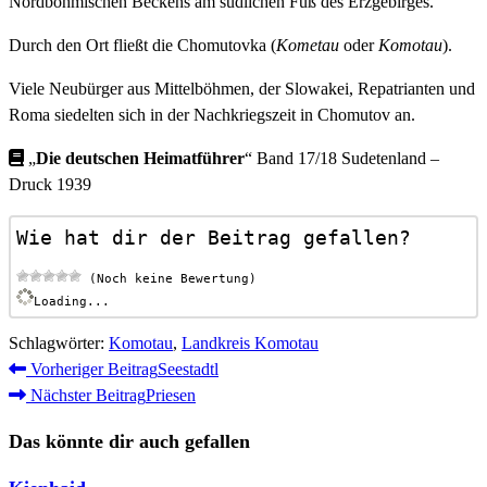
Nordböhmischen Beckens am südlichen Fuß des Erzgebirges.
Durch den Ort fließt die Chomutovka (
Kometau
oder
Komotau
).
Viele Neubürger aus Mittelböhmen, der Slowakei, Repatrianten und
Roma siedelten sich in der Nachkriegszeit in Chomutov an.
„
Die deutschen Heimatführer
“ Band 17/18 Sudetenland –
Druck 1939
Wie hat dir der Beitrag gefallen?
 (Noch keine Bewertung)
Loading...
Schlagwörter
:
Komotau
,
Landkreis Komotau
Weitere
Vorheriger Beitrag
Seestadtl
Nächster Beitrag
Priesen
Artikel
ansehen
Das könnte dir auch gefallen