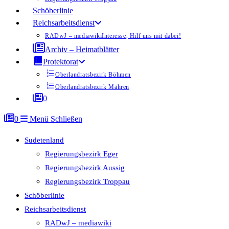
Schöberlinie
Reichsarbeitsdienst
RADwJ – mediawiki
Interesse, Hilf uns mit dabei!
Archiv – Heimatblätter
Protektorat
Oberlandratsbezirk Böhmen
Oberlandratsbezirk Mähren
0
0
Menü
Schließen
Sudetenland
Regierungsbezirk Eger
Regierungsbezirk Aussig
Regierungsbezirk Troppau
Schöberlinie
Reichsarbeitsdienst
RADwJ – mediawiki