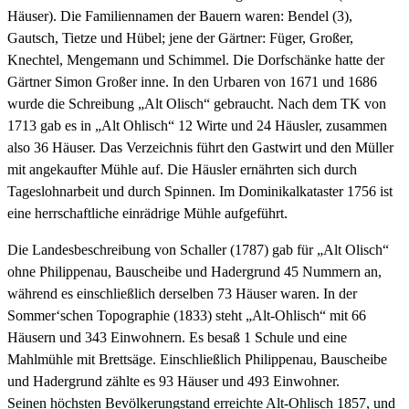
Häuser). Die Familiennamen der Bauern waren: Bendel (3),
Gautsch, Tietze und Hübel; jene der Gärtner: Füger, Großer,
Knechtel, Mengemann und Schimmel. Die Dorfschänke hatte der
Gärtner Simon Großer inne. In den Urbaren von 1671 und 1686
wurde die Schreibung „Alt Olisch“ gebraucht. Nach dem TK von
1713 gab es in „Alt Ohlisch“ 12 Wirte und 24 Häusler, zusammen
also 36 Häuser. Das Verzeichnis führt den Gastwirt und den Müller
mit angekaufter Mühle auf. Die Häusler ernährten sich durch
Tageslohnarbeit und durch Spinnen. Im Dominikalkataster 1756 ist
eine herrschaftliche einrädrige Mühle aufgeführt.
Die Landesbeschreibung von Schaller (1787) gab für „Alt Olisch“
ohne Philippenau, Bauscheibe und Hadergrund 45 Nummern an,
während es einschließlich derselben 73 Häuser waren. In der
Sommer‘schen Topographie (1833) steht „Alt-Ohlisch“ mit 66
Häusern und 343 Einwohnern. Es besaß 1 Schule und eine
Mahlmühle mit Brettsäge. Einschließlich Philippenau, Bauscheibe
und Hadergrund zählte es 93 Häuser und 493 Einwohner.
Seinen höchsten Bevölkerungstand erreichte Alt-Ohlisch 1857, und