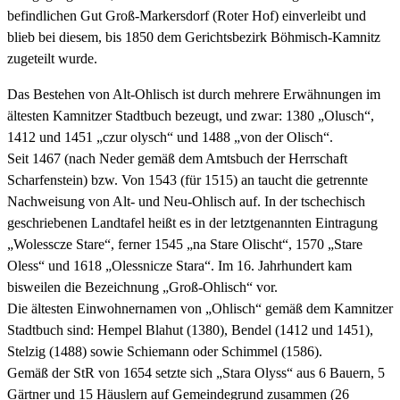
befindlichen Gut Groß-Markersdorf (Roter Hof) einverleibt und
blieb bei diesem, bis 1850 dem Gerichtsbezirk Böhmisch-Kamnitz
zugeteilt wurde.
Das Bestehen von Alt-Ohlisch ist durch mehrere Erwähnungen im
ältesten Kamnitzer Stadtbuch bezeugt, und zwar: 1380 „Olusch“,
1412 und 1451 „czur olysch“ und 1488 „von der Olisch“.
Seit 1467 (nach Neder gemäß dem Amtsbuch der Herrschaft
Scharfenstein) bzw. Von 1543 (für 1515) an taucht die getrennte
Nachweisung von Alt- und Neu-Ohlisch auf. In der tschechisch
geschriebenen Landtafel heißt es in der letztgenannten Eintragung
„Wolesscze Stare“, ferner 1545 „na Stare Olischt“, 1570 „Stare
Oless“ und 1618 „Olessnicze Stara“. Im 16. Jahrhundert kam
bisweilen die Bezeichnung „Groß-Ohlisch“ vor.
Die ältesten Einwohnernamen von „Ohlisch“ gemäß dem Kamnitzer
Stadtbuch sind: Hempel Blahut (1380), Bendel (1412 und 1451),
Stelzig (1488) sowie Schiemann oder Schimmel (1586).
Gemäß der StR von 1654 setzte sich „Stara Olyss“ aus 6 Bauern, 5
Gärtner und 15 Häuslern auf Gemeindegrund zusammen (26