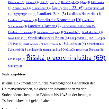
Dittersbach
(3)
Filipov
(3)
Haid
(3)
Hely
(3)
Iglau
(3)
Jetřichovice
Horní Prysk
(2)
Lagergruppe 231
(6)
(3)
Krásné Pole
(3)
Kunnersdorf
(3)
Lagergruppe 241
Landkreis Bärn
(5)
Landkreis Hohenelbe
(4)
(3)
Lagergruppe 242
(3)
Landkreis Komotau
(10)
Landkreis Jägerndorf
(3)
Landkreis
Landkreis Tachau
(7)
Landkreis Tetschen
(5)
Schluckenau
(3)
Landkreis Trautenau
(3)
Landkreis Troppau
(3)
Neukreibitz
(3)
Niederkreibitz
(3)
Oberlandratsbezirk Brünn
(4)
Nová Oleška
(3)
Philippsdorf
(3)
RAD-Gruppe
Schluckenau
(4)
370 Plan
(3)
Schönborn
(3)
RAD-Gruppe 376
(2)
Rybniště
(2)
Schönfeld
(3)
Schönlinde
(3)
Stará Oleška
(3)
Tetschen
(3)
Sněžná
(2)
Teplice
(2)
Říšská pracovní služba
(69)
Česká Lípa
(3)
Šluknov
(3)
Sudetengebiete
ist eine Dokumentation für die Nachfolgende Generation der
Heimatvertriebenen, sie dient der Informationen zu den
Sudetendeutschen die in Böhmen bis 1945 in der heutigen
Tschechoslowakei gelebt haben.