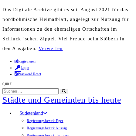
Das Digitale Archive gibt es seit August 2021 für das
nordböhmische Heimatblatt, angelegt zur Nutzung für
Informationen zu den ehemaligen Ortschaften im
Schluck `schen Zippel. Viel Freude beim Stöbern in
den Ausgaben.
Verwerfen
Zum
Registrieren
Login
Inhalt
Password Reset
springen
0,00
€
Diese
Suche
Städte und Gemeinden bis heute
Website
starten
durchsuchen
Sudetenland
Regierungsbezirk Eger
Regierungsbezirk Aussig
Regierungsbezirk Troppau