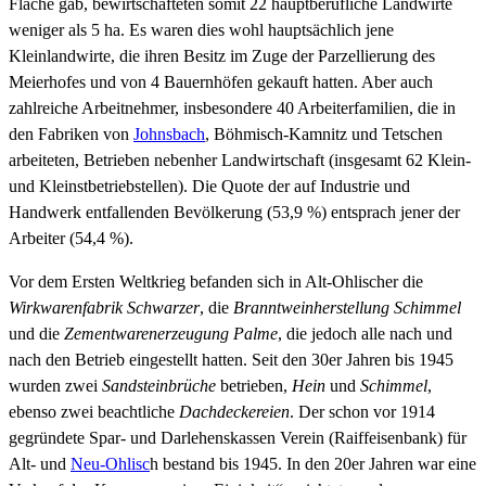
Fläche gab, bewirtschafteten somit 22 hauptberufliche Landwirte
weniger als 5 ha. Es waren dies wohl hauptsächlich jene
Kleinlandwirte, die ihren Besitz im Zuge der Parzellierung des
Meierhofes und von 4 Bauernhöfen gekauft hatten. Aber auch
zahlreiche Arbeitnehmer, insbesondere 40 Arbeiterfamilien, die in
den Fabriken von
Johnsbach
, Böhmisch-Kamnitz und Tetschen
arbeiteten, Betrieben nebenher Landwirtschaft (insgesamt 62 Klein-
und Kleinstbetriebstellen). Die Quote der auf Industrie und
Handwerk entfallenden Bevölkerung (53,9 %) entsprach jener der
Arbeiter (54,4 %).
Vor dem Ersten Weltkrieg befanden sich in Alt-Ohlischer die
Wirkwarenfabrik Schwarzer
, die
Branntweinherstellung Schimmel
und die
Zementwarenerzeugung Palme
, die jedoch alle nach und
nach den Betrieb eingestellt hatten. Seit den 30er Jahren bis 1945
wurden zwei
Sandsteinbrüche
betrieben,
Hein
und
Schimmel
,
ebenso zwei beachtliche
Dachdeckereien
. Der schon vor 1914
gegründete Spar- und Darlehenskassen Verein (Raiffeisenbank) für
Alt- und
Neu-Ohlisc
h bestand bis 1945. In den 20er Jahren war eine