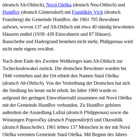
(deutsch Alt-Ohlisch),
Nová Oleška
(deutsch Neu-Ohlisch) und
Huntířov
(deutsch Güntersdorf) mit
Františkův Vrch
(deutsch
Franzberg) die Gemeinde Huntířov, die 1961 705 Bewohner
aufwies, wovon 137 auf Alt-Ohlisch mit etwa 40 ständig bewohnten
Häusern entfiel (1939: 439 Einwohnern und 87 Häuser).
Bauscheibe und Hadergrund bestehen nicht mehr, Philippenau wird
nicht mehr eigens erwähnt.
Nach dem Ende des Zweiten Weltkrieges kam Alt-Ohlisch zur
Tschechoslowakei zurück. Die deutschen Bewohner wurden bis
1946 vertrieben und der Ort erhielt den Namen Stará Oleška
(
deutsch Alt-Ohlisch
). Von der Vertreibung der Deutschen hat sich
die Siedlung bis heute nicht erholt. Im Jahre 1960 wurde es
aufgrund der geringen Einwohnerzahl zusammen mit Nová Oleška
mit der Gemeinde Huntířov verbunden. Zu Huntířov gehören
außerdem die Ansiedlung Lužná (
deutsch Philippenau
) sowie die
Wüstungen Popovičky (
deutsch Poppendörfel
) und Okrouhlík
(
deutsch Bauscheibe
). 1961 lebten 137 Menschen in der mit Nová
Oleška vereinten Gemeinde Stará Oleška. Mit Beginn des Jahres