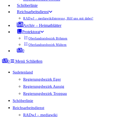
Schöberlinie
Reichsarbeitsdienst
RADwJ – mediawiki
Interesse, Hilf uns mit dabei!
Archiv – Heimatblätter
Protektorat
Oberlandratsbezirk Böhmen
Oberlandratsbezirk Mähren
0
0
Menü
Schließen
Sudetenland
Regierungsbezirk Eger
Regierungsbezirk Aussig
Regierungsbezirk Troppau
Schöberlinie
Reichsarbeitsdienst
RADwJ – mediawiki