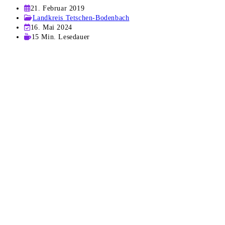
Beitrag
21. Februar 2019
veröffentlicht:
Beitrags-
Landkreis Tetschen-Bodenbach
Kategorie:
Beitrag
16. Mai 2024
zuletzt
Lesedauer:
15 Min. Lesedauer
geändert
am: