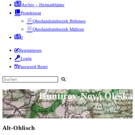
Archiv – Heimatblätter
Protektorat
Oberlandratsbezirk Böhmen
Oberlandratsbezirk Mähren
0
Registrieren
Login
Password Reset
Diese
Website
Huntířov-Nová Oleška
durchsuchen
Alt-Ohlisch