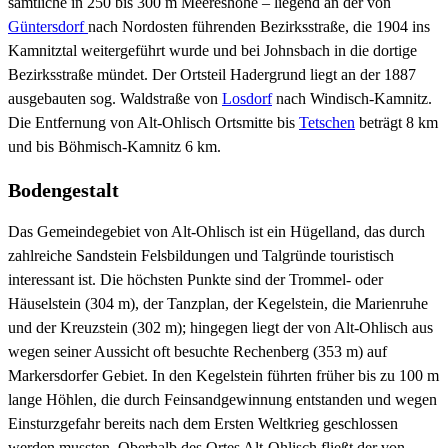
sämtliche in 250 bis 300 m Meereshöhe – liegend an der von
Güntersdorf
nach Nordosten führenden Bezirksstraße, die 1904 ins
Kamnitztal weitergeführt wurde und bei Johnsbach in die dortige
Bezirksstraße mündet. Der Ortsteil Hadergrund liegt an der 1887
ausgebauten sog. Waldstraße von
Losdorf
nach Windisch-Kamnitz.
Die Entfernung von Alt-Ohlisch Ortsmitte bis
Tetschen
beträgt 8 km
und bis Böhmisch-Kamnitz 6 km.
Bodengestalt
Das Gemeindegebiet von Alt-Ohlisch ist ein Hügelland, das durch
zahlreiche Sandstein Felsbildungen und Talgründe touristisch
interessant ist. Die höchsten Punkte sind der Trommel- oder
Häuselstein (304 m), der Tanzplan, der Kegelstein, die Marienruhe
und der Kreuzstein (302 m); hingegen liegt der von Alt-Ohlisch aus
wegen seiner Aussicht oft besuchte Rechenberg (353 m) auf
Markersdorfer Gebiet. In den Kegelstein führten früher bis zu 100 m
lange Höhlen, die durch Feinsandgewinnung entstanden und wegen
Einsturzgefahr bereits nach dem Ersten Weltkrieg geschlossen
werden mussten. Oberhalb des Ortes Alt-Ohlisch fließt der von