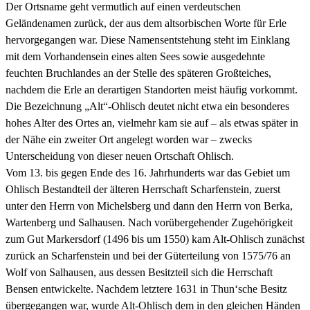
Der Ortsname geht vermutlich auf einen verdeutschen
Geländenamen zurück, der aus dem altsorbischen Worte für Erle
hervorgegangen war. Diese Namensentstehung steht im Einklang
mit dem Vorhandensein eines alten Sees sowie ausgedehnte
feuchten Bruchlandes an der Stelle des späteren Großteiches,
nachdem die Erle an derartigen Standorten meist häufig vorkommt.
Die Bezeichnung „Alt“-Ohlisch deutet nicht etwa ein besonderes
hohes Alter des Ortes an, vielmehr kam sie auf – als etwas später in
der Nähe ein zweiter Ort angelegt worden war – zwecks
Unterscheidung von dieser neuen Ortschaft Ohlisch.
Vom 13. bis gegen Ende des 16. Jahrhunderts war das Gebiet um
Ohlisch Bestandteil der älteren Herrschaft Scharfenstein, zuerst
unter den Herrn von Michelsberg und dann den Herrn von Berka,
Wartenberg und Salhausen. Nach vorübergehender Zugehörigkeit
zum Gut Markersdorf (1496 bis um 1550) kam Alt-Ohlisch zunächst
zurück an Scharfenstein und bei der Güterteilung von 1575/76 an
Wolf von Salhausen, aus dessen Besitzteil sich die Herrschaft
Bensen entwickelte. Nachdem letztere 1631 in Thun‘sche Besitz
übergegangen war, wurde Alt-Ohlisch dem in den gleichen Händen