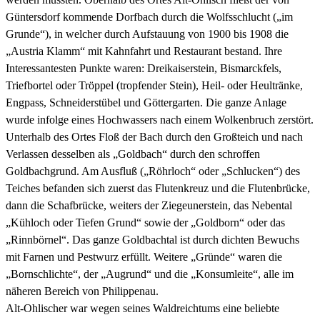
Güntersdorf kommende Dorfbach durch die Wolfsschlucht („im
Grunde“), in welcher durch Aufstauung von 1900 bis 1908 die
„Austria Klamm“ mit Kahnfahrt und Restaurant bestand. Ihre
Interessantesten Punkte waren: Dreikaiserstein, Bismarckfels,
Triefbortel oder Tröppel (tropfender Stein), Heil- oder Heultränke,
Engpass, Schneiderstübel und Göttergarten. Die ganze Anlage
wurde infolge eines Hochwassers nach einem Wolkenbruch zerstört.
Unterhalb des Ortes Floß der Bach durch den Großteich und nach
Verlassen desselben als „Goldbach“ durch den schroffen
Goldbachgrund. Am Ausfluß („Röhrloch“ oder „Schlucken“) des
Teiches befanden sich zuerst das Flutenkreuz und die Flutenbrücke,
dann die Schafbrücke, weiters der Ziegeunerstein, das Nebental
„Kühloch oder Tiefen Grund“ sowie der „Goldborn“ oder das
„Rinnbörnel“. Das ganze Goldbachtal ist durch dichten Bewuchs
mit Farnen und Pestwurz erfüllt. Weitere „Gründe“ waren die
„Bornschlichte“, der „Augrund“ und die „Konsumleite“, alle im
näheren Bereich von Philippenau.
Alt-Ohlischer war wegen seines Waldreichtums eine beliebte