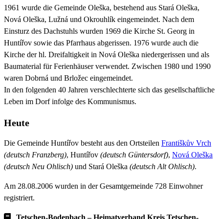
1961 wurde die Gemeinde Oleška, bestehend aus Stará Oleška,
Nová Oleška, Lužná und Okrouhlík eingemeindet. Nach dem
Einsturz des Dachstuhls wurden 1969 die Kirche St. Georg in
Huntířov sowie das Pfarrhaus abgerissen. 1976 wurde auch die
Kirche der hl. Dreifaltigkeit in Nová Oleška niedergerissen und als
Baumaterial für Ferienhäuser verwendet. Zwischen 1980 und 1990
waren Dobrná und Brložec eingemeindet.
In den folgenden 40 Jahren verschlechterte sich das gesellschaftliche
Leben im Dorf infolge des Kommunismus.
Heute
Die Gemeinde Huntířov besteht aus den Ortsteilen
Františkův Vrch
(deutsch Franzberg)
, Huntířov
(deutsch Güntersdorf)
,
Nová Oleška
(deutsch Neu Ohlisch)
und Stará Oleška
(deutsch Alt Ohlisch)
.
Am 28.08.2006 wurden in der Gesamtgemeinde 728 Einwohner
registriert.
„
Tetschen-Bodenbach – Heimatverband Kreis Tetschen-