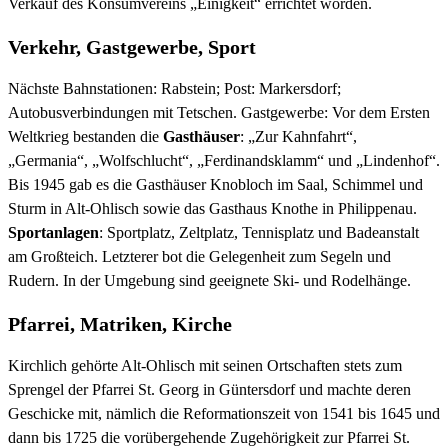
Verkauf des Konsumvereins „Einigkeit“ errichtet worden.
Verkehr, Gastgewerbe, Sport
Nächste Bahnstationen: Rabstein; Post: Markersdorf;
Autobusverbindungen mit Tetschen. Gastgewerbe: Vor dem Ersten
Weltkrieg bestanden die
Gasthäuser
: „Zur Kahnfahrt“,
„Germania“, „Wolfschlucht“, „Ferdinandsklamm“ und „Lindenhof“.
Bis 1945 gab es die Gasthäuser Knobloch im Saal, Schimmel und
Sturm in Alt-Ohlisch sowie das Gasthaus Knothe in Philippenau.
Sportanlagen
: Sportplatz, Zeltplatz, Tennisplatz und Badeanstalt
am Großteich. Letzterer bot die Gelegenheit zum Segeln und
Rudern. In der Umgebung sind geeignete Ski- und Rodelhänge.
Pfarrei, Matriken, Kirche
Kirchlich gehörte Alt-Ohlisch mit seinen Ortschaften stets zum
Sprengel der Pfarrei St. Georg in Güntersdorf und machte deren
Geschicke mit, nämlich die Reformationszeit von 1541 bis 1645 und
dann bis 1725 die vorübergehende Zugehörigkeit zur Pfarrei St.