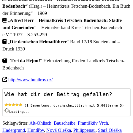
Bodenbach“
(Hrsg.) – Heimatkreis Tetschen-Bodenbach. Ein Buch
der Erinnerung“ – 1969
„
Alfred Herr – Heimatkreis Tetschen-Bodenbach: Städte
und Gemeinden
“ – Heimatverband Kreis Tetschen-Bodenbach
e.V.“ 1977 – S.253-259
„
Die deutschen Heimatführer
“ Band 17/18 Sudetenland –
Druck 1939
„
Trei da Hejmt!
“ Heimatzeitung für den Landkreis Tetschen-
Bodenbach
http://www.huntirov.cz/
Wie hat dir der Beitrag gefallen?
 (
1
 Bewertung, durchschnittlich mit 
5,00
Sterne 5)
Loading...
Schlagwörter
:
Alt-Ohlisch
,
Bauscheibe
,
Františkův Vrch
,
Hadergrund
,
Huntířov
,
Nová Oleška
,
Philippenau
,
Stará Oleška