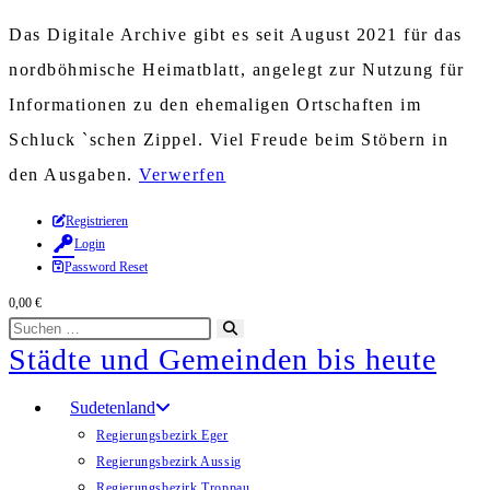
Das Digitale Archive gibt es seit August 2021 für das
nordböhmische Heimatblatt, angelegt zur Nutzung für
Informationen zu den ehemaligen Ortschaften im
Schluck `schen Zippel. Viel Freude beim Stöbern in
den Ausgaben.
Verwerfen
Zum
Registrieren
Login
Inhalt
Password Reset
springen
0,00
€
Diese
Suche
Städte und Gemeinden bis heute
Website
starten
durchsuchen
Sudetenland
Regierungsbezirk Eger
Regierungsbezirk Aussig
Regierungsbezirk Troppau