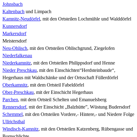
Johnsbach
Kaltenbach
und Limpach
Kamnitz-Neudörfel
, mit den Ortsteilen Lochmühle und Walddörfel
Kunnersdorf
Markersdorf
Meistersdorf
Neu-Ohlisch
, mit den Ortsteilen Ohlischgrund, Ziegelofen
Niederfalkenau
Niederkamnitz
, mit den Ortsteilen Philippsdorf und Henne
Nieder Preschkau
, mit den Einschichten“Herdsteinbaude“,
Hegerhaus mit Waldschänke und der Ortsschaft Füllerdörfel
Oberkamnitz
, mit dem Ortsteil Fabeldörfel
Ober-Preschkau
, mit der Einschicht Hegerhaus
Parchen
, mit dem Ortsteil Schelten und Emanuelsberg
Rennersdorf
, mit der Einschicht „Balzhütte”, Wüstung Budersdorf
Schemmel
, mit den Ortsteilen Vordere,- Hintere,- und Niedere Folge
Ullrichsthal
Windisch-Kamnitz
, mit den Ortsteilen Katzenberg, Rübengasse und
Bornschlichte