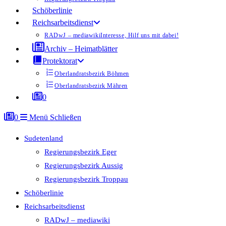
Schöberlinie
Reichsarbeitsdienst
RADwJ – mediawiki
Interesse, Hilf uns mit dabei!
Archiv – Heimatblätter
Protektorat
Oberlandratsbezirk Böhmen
Oberlandratsbezirk Mähren
0
0
Menü
Schließen
Sudetenland
Regierungsbezirk Eger
Regierungsbezirk Aussig
Regierungsbezirk Troppau
Schöberlinie
Reichsarbeitsdienst
RADwJ – mediawiki