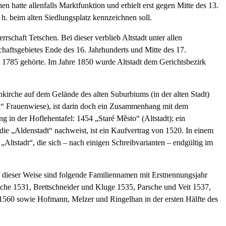
n hatte allenfalls Marktfunktion und erhielt erst gegen Mitte des 13.
 h. beim alten Siedlungsplatz kennzeichnen soll.
schaft Tetschen. Bei dieser verblieb Altstadt unter allen
haftsgebietes Ende des 16. Jahrhunderts und Mitte des 17.
is 1785 gehörte. Im Jahre 1850 wurde Altstadt dem Gerichtsbezirk
kirche auf dem Gelände des alten Suburbiums (in der alten Stadt)
ark“ Frauenwiese), ist darin doch ein Zusammenhang mit dem
ng in der Hoflehentafel: 1454 „Staré Město“ (Altstadt); ein
die „Aldenstadt“ nachweist, ist ein Kaufvertrag von 1520. In einem
Altstadt“, die sich – nach einigen Schreibvarianten – endgültig im
uf dieser Weise sind folgende Familiennamen mit Erstnennungsjahr
che 1531, Brettschneider und Kluge 1535, Parsche und Veit 1537,
560 sowie Hofmann, Melzer und Ringelhan in der ersten Hälfte des