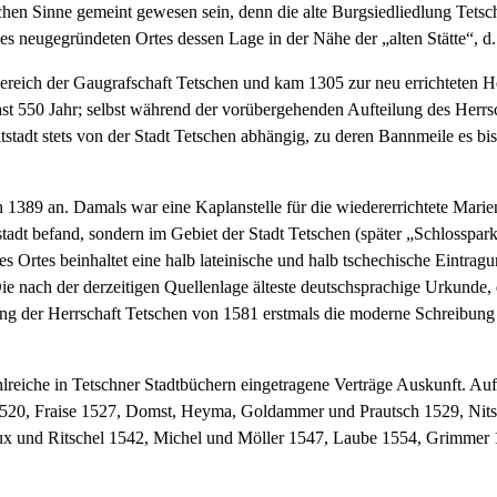
chen Sinne gemeint gewesen sein, denn die alte Burgsiedliedlung Tetsche
es neugegründeten Ortes dessen Lage in der Nähe der „alten Stätte“, d.
reich der Gaugrafschaft Tetschen und kam 1305 zur neu errichteten Herr
t 550 Jahr; selbst während der vorübergehenden Aufteilung des Herrsc
ltstadt stets von der Stadt Tetschen abhängig, zu deren Bannmeile es b
1389 an. Damals war eine Kaplanstelle für die wiedererrichtete Marien
tstadt befand, sondern im Gebiet der Stadt Tetschen (später „Schlossp
s Ortes beinhaltet eine halb lateinische und halb tschechische Eintragu
ie nach der derzeitigen Quellenlage älteste deutschsprachige Urkunde, 
ung der Herrschaft Tetschen von 1581 erstmals die moderne Schreibung „
ahlreiche in Tetschner Stadtbüchern eingetragene Verträge Auskunft. A
 1520, Fraise 1527, Domst, Heyma, Goldammer und Prautsch 1529, Nits
x und Ritschel 1542, Michel und Möller 1547, Laube 1554, Grimmer 1