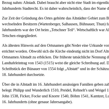
Bezug nahm: Altstadt. Dabei braucht aber nicht eine Stadt im eigentli
Jahrhunderts Stadtrecht. Es ist daher wahrscheinlich, dass der Name d
Zur Zeit der Gründung des Ortes gehörte das Altstädter Gebiet zum Be
wechselnden Besitzern (Wartenberger, Salhausen, Bühnauer, Thun) fas
Jahrhunderts war der Ort beim „Tetschner Teil“. Wirtschaftlich war A
Tetschen eingegliedert.
Als ältesten Hinweis auf den Ortsnamen gibt Neder eine Urkunde von 
errichtet worden. Obwohl sich die Kirche eindeutig nicht im Dorf Al
Ortsnamen Altstadt zu erblicken. Die früheste tatsächliche Nennung de
Landtafeleintrag von 1543 (1515) weist die gleiche Schreibung auf. D
Schriftstück der Bünauer von 1554 folgt „Altstatt“ und in der Schätz
18. Jahrhundert durchsetzte.
Über die in Altstadt im 16. Jahrhundert ansässigen Familien geben z
belegt: Philipp und Wunderlich 1510, Preidel, Rehnelt’s und Weigel
John 1538, Ficker, Focke und Knorre 1540, Böhm 1541, Kamtzer, Lu
16. Jahrhunderts (ohne genaue Jahresangabe).