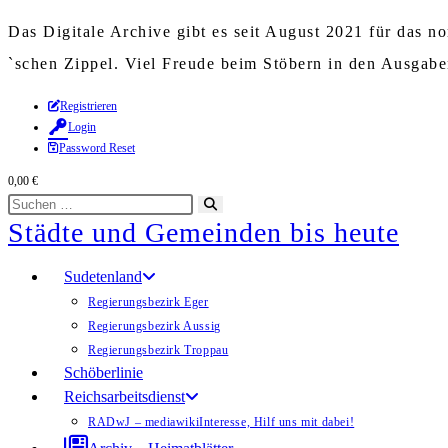
Das Digitale Archive gibt es seit August 2021 für das 
`schen Zippel. Viel Freude beim Stöbern in den Ausgab
Zum
Registrieren
Login
Inhalt
Password Reset
springen
0,00
€
Diese
Suche
Städte und Gemeinden bis heute
Website
starten
durchsuchen
Sudetenland
Regierungsbezirk Eger
Regierungsbezirk Aussig
Regierungsbezirk Troppau
Schöberlinie
Reichsarbeitsdienst
RADwJ – mediawiki
Interesse, Hilf uns mit dabei!