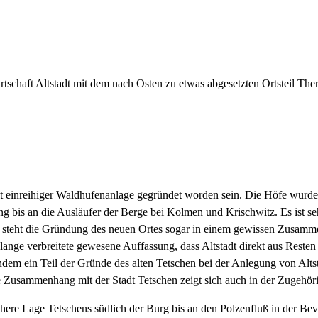
rtschaft Altstadt mit dem nach Osten zu etwas abgesetzten Ortsteil The
 mit einreihiger Waldhufenanlage gegründet worden sein. Die Höfe wur
tung bis an die Ausläufer der Berge bei Kolmen und Krischwitz. Es ist 
e steht die Gründung des neuen Ortes sogar in einem gewissen Zusam
ge verbreitete gewesene Auffassung, dass Altstadt direkt aus Resten des
, indem ein Teil der Gründe des alten Tetschen bei der Anlegung von Al
Zusammenhang mit der Stadt Tetschen zeigt sich auch in der Zugehörig
ühere Lage Tetschens südlich der Burg bis an den Polzenfluß in der B