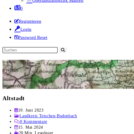
Oberlandratsbezirk Mähren
0
Registrieren
Login
Password Reset
Diese
Website
durchsuchen
Altstadt
Beitrag
19. Juni 2023
veröffentlicht:
Beitrags-
Landkreis Tetschen-Bodenbach
Kategorie:
Beitrags-
0 Kommentare
Kommentare:
Beitrag
15. Mai 2024
zuletzt
Lesedauer:
20 Min. Lesedauer