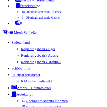
Archiv – Heimatblätter
Protektorat
Oberlandratsbezirk Böhmen
Oberlandratsbezirk Mähren
0
0
Menü
Schließen
Sudetenland
Regierungsbezirk Eger
Regierungsbezirk Aussig
Regierungsbezirk Troppau
Schöberlinie
Reichsarbeitsdienst
RADwJ – mediawiki
Archiv – Heimatblätter
Protektorat
Oberlandratsbezirk Böhmen