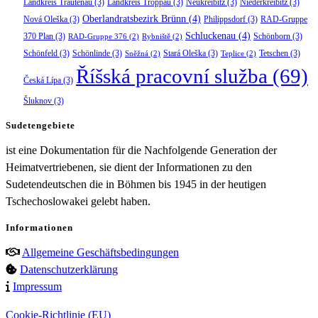
Landkreis Trautenau
(3)
Landkreis Troppau
(3)
Neukreibitz
(3)
Niederkreibitz
(3)
Oberlandratsbezirk Brünn
(4)
Nová Oleška
(3)
Philippsdorf
(3)
RAD-Gruppe
Schluckenau
(4)
370 Plan
(3)
Schönborn
(3)
RAD-Gruppe 376
(2)
Rybniště
(2)
Schönfeld
(3)
Schönlinde
(3)
Stará Oleška
(3)
Tetschen
(3)
Sněžná
(2)
Teplice
(2)
Říšská pracovní služba
(69)
Česká Lípa
(3)
Šluknov
(3)
Sudetengebiete
ist eine Dokumentation für die Nachfolgende Generation der
Heimatvertriebenen, sie dient der Informationen zu den
Sudetendeutschen die in Böhmen bis 1945 in der heutigen
Tschechoslowakei gelebt haben.
Informationen
Allgemeine Geschäftsbedingungen
Datenschutzerklärung
Impressum
Cookie-Richtlinie (EU)