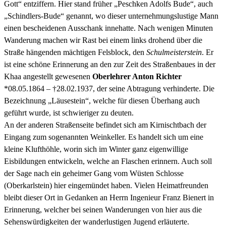
Gott“ entziffern. Hier stand früher „Peschken Adolfs Bude“, auch
„Schindlers-Bude“ genannt, wo dieser unternehmungslustige Mann
einen bescheidenen Ausschank innehatte. Nach wenigen Minuten
Wanderung machen wir Rast bei einem links drohend über die
Straße hängenden mächtigen Felsblock, den
Schulmeisterstein
. Er
ist eine schöne Erinnerung an den zur Zeit des Straßenbaues in der
Khaa angestellt gewesenen
Oberlehrer Anton Richter
*08.05.1864 – †28.02.1937, der seine Abtragung verhinderte. Die
Bezeichnung „Läusestein“, welche für diesen Überhang auch
geführt wurde, ist schwieriger zu deuten.
An der anderen Straßenseite befindet sich am Kirnischtbach der
Eingang zum sogenannten Weinkeller. Es handelt sich um eine
kleine Klufthöhle, worin sich im Winter ganz eigenwillige
Eisbildungen entwickeln, welche an Flaschen erinnern. Auch soll
der Sage nach ein geheimer Gang vom Wüsten Schlosse
(Oberkarlstein) hier eingemündet haben. Vielen Heimatfreunden
bleibt dieser Ort in Gedanken an Herrn Ingenieur Franz Bienert in
Erinnerung, welcher bei seinen Wanderungen von hier aus die
Sehenswürdigkeiten der wanderlustigen Jugend erläuterte.