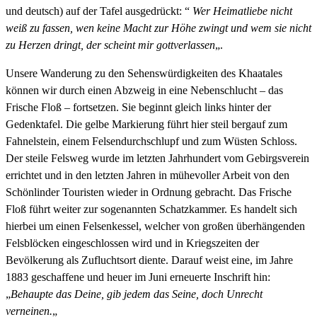
und deutsch) auf der Tafel ausgedrückt: “
Wer Heimatliebe nicht
weiß zu fassen, wen keine Macht zur Höhe zwingt und wem sie nicht
zu Herzen dringt, der scheint mir gottverlassen
„.
Unsere Wanderung zu den Sehenswürdigkeiten des Khaatales
können wir durch einen Abzweig in eine Nebenschlucht – das
Frische Floß – fortsetzen. Sie beginnt gleich links hinter der
Gedenktafel. Die gelbe Markierung führt hier steil bergauf zum
Fahnelstein, einem Felsendurchschlupf und zum Wüsten Schloss.
Der steile Felsweg wurde im letzten Jahrhundert vom Gebirgsverein
errichtet und in den letzten Jahren in mühevoller Arbeit von den
Schönlinder Touristen wieder in Ordnung gebracht. Das Frische
Floß führt weiter zur sogenannten Schatzkammer. Es handelt sich
hierbei um einen Felsenkessel, welcher von großen überhängenden
Felsblöcken eingeschlossen wird und in Kriegszeiten der
Bevölkerung als Zufluchtsort diente. Darauf weist eine, im Jahre
1883 geschaffene und heuer im Juni erneuerte Inschrift hin:
„
Behaupte das Deine, gib jedem das Seine, doch Unrecht
verneinen.
„