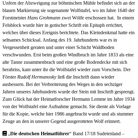
Unfern der Abzweigung zur böhmischen Mühle befindet sich an der
blauen Markierung sie sogenannte Wolfstafel, wo im Jahre 1640 der
Forstmeister
Hans Grohmann
zwei Wölfe erschossen hat. In einem
Felsblock wurde hier in gotischer Schrift ein Epitaph errichtet,
welches über dieses Ereignis berichtete. Das Kleindenkmal hatte ein
seltsames Schicksal. Anfang des 19. Jahrhunderts war es in
Vergessenheit geraten und unter einer Schicht Waldboden
verschwunden. Erst beim großen Windbruch im Jahre 1833 als eine
alte Tanne zusammenbrach und eine große Bodendecke mit sich
herabriss, kam unter ihr die Wolfstafel wieder zum Vorschein. Der
Förster
Rudolf Hermanosky
ließ die Inschrift dann wieder
ausbessern. Bei der Verbreiterung des Weges in den sechziger
Jahren unseres Jahrhunderts wurde der Stein mit Inschrift gesprengt.
Zum Glück hat der Heimatforscher Hermann Lemme im Jahre 1934
von der Wolfstafel eine Aufnahme gemacht. Sie diente als Vorlage
für die Kopie, welche hier 1986 angebracht wurde und als stummer
Zeuge an den in unserer Gegend ausgerotteten Wolf erinnert.
„
Die deutschen Heimatführer
“ Band 17/18 Sudetenland –