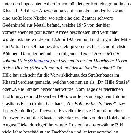
unter den imposanten Adlertürmen mündet der Rotkehlegrund in das
Khaatal. Bei dieser Abzweigung sieht man oben an der Felswand
eine große leere Nische, wo sich eine drei Zentner schwere
Gedenktafel aus Metall befand, welche 1945 von der hier
vorbeiziehenden polnischen Armee beschossen und vernichtet
worden ist. Sie wurde am 12.Juni 1925 enthüllt und trug in der Mitte
ein Portrait des Obmannes des Gebirgsvereines für das nördlichste
Böhmen. Darunter befand sich folgender Text: “
Herrn MUDr.
Johann Hille (
Schönlinde
) und seinem treuesten Mitarbeiter Herrn
Anton Richter (Khaa-Rumburg) im Dienste für die Heimat.
“ Dr.
Hille hat sich sehr für die Verwirklichung des Straßenbaues im
Khaatal verdient gemacht, welche von nun an als „Dr.-Hille-Straße“
oder „Neue Straße“ bezeichnet wurde. Vom Tage der feierlichen
Eröffnung, dem 8.Dezember 1906, wurde bis unlängst ein Bild im
Gasthaus Khaa (früher Gasthaus „
Zur Böhmischen Schweiz
“ bzw.
Leder-Schindler) aufbewahrt. Es stelle die erste Durchfahrt eines
Fuhrwerkes auf der Khaatalstraße dar, welche von dem Holzhändler
August Hieke durchgeführt wurde. Leider lag das erwähnte Bild
viele Jahre beschädigt am Dachboden und ist jetzt verschollen.