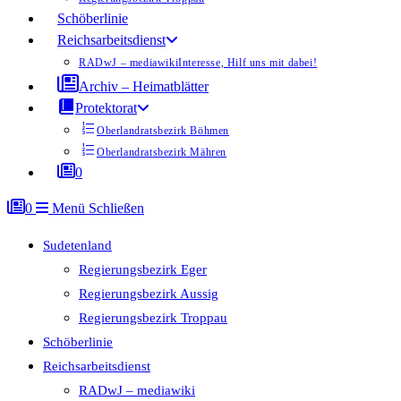
Schöberlinie
Reichsarbeitsdienst
RADwJ – mediawiki
Interesse, Hilf uns mit dabei!
Archiv – Heimatblätter
Protektorat
Oberlandratsbezirk Böhmen
Oberlandratsbezirk Mähren
0
0
Menü
Schließen
Sudetenland
Regierungsbezirk Eger
Regierungsbezirk Aussig
Regierungsbezirk Troppau
Schöberlinie
Reichsarbeitsdienst
RADwJ – mediawiki