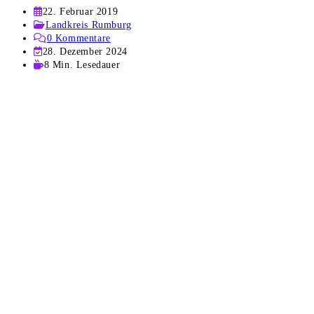
Beitrag
22. Februar 2019
veröffentlicht:
Beitrags-
Landkreis Rumburg
Kategorie:
Beitrags-
0 Kommentare
Kommentare:
Beitrag
28. Dezember 2024
zuletzt
Lesedauer:
8 Min. Lesedauer
geändert
am: