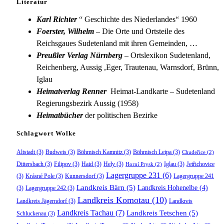
Literatur
Karl Richter
“ Geschichte des Niederlandes“ 1960
Foerster, Wilhelm
– Die Orte und Ortsteile des
Reichsgaues Sudetenland mit ihren Gemeinden, …
Preußler Verlag Nürnberg
– Ortslexikon Sudetenland,
Reichenberg, Aussig ,Eger, Trautenau, Warnsdorf, Brünn,
Iglau
Heimatverlag Renner
Heimat-Landkarte – Sudetenland
Regierungsbezirk Aussig (1958)
Heimatbücher
der politischen Bezirke
Schlagwort Wolke
Altstadt
(3)
Budweis
(3)
Böhmisch Kamnitz
(3)
Böhmisch Leipa
(3)
Chudeřice
(2)
Dittersbach
(3)
Filipov
(3)
Haid
(3)
Hely
(3)
Iglau
(3)
Jetřichovice
Horní Prysk
(2)
Lagergruppe 231
(6)
(3)
Krásné Pole
(3)
Kunnersdorf
(3)
Lagergruppe 241
Landkreis Bärn
(5)
Landkreis Hohenelbe
(4)
(3)
Lagergruppe 242
(3)
Landkreis Komotau
(10)
Landkreis Jägerndorf
(3)
Landkreis
Landkreis Tachau
(7)
Landkreis Tetschen
(5)
Schluckenau
(3)