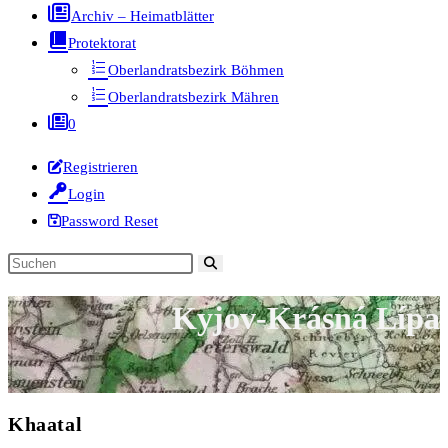
Archiv – Heimatblätter
Protektorat
Oberlandratsbezirk Böhmen
Oberlandratsbezirk Mähren
0
Registrieren
Login
Password Reset
Diese
Website
Kyjov-Krásná Lípa
durchsuchen
Khaatal