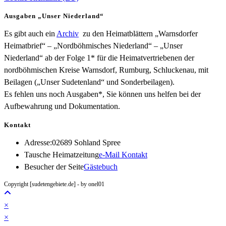
Ausgaben „Unser Niederland“
Es gibt auch ein
Archiv
zu den Heimatblättern „Warnsdorfer
Heimatbrief“ – „Nordböhmisches Niederland“ – „Unser
Niederland“ ab der Folge 1* für die Heimatvertriebenen der
nordböhmischen Kreise Warnsdorf, Rumburg, Schluckenau, mit
Beilagen („Unser Sudetenland“ und Sonderbeilagen).
Es fehlen uns noch Ausgaben*, Sie können uns helfen bei der
Aufbewahrung und Dokumentation.
Kontakt
Adresse:
02689 Sohland Spree
Opens
Tausche Heimatzeitung
e-Mail Kontakt
in
Besucher der Seite
Gästebuch
your
Copyright [sudetengebiete.de] - by onel01
application
×
×