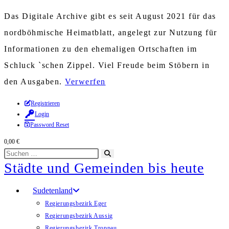
Das Digitale Archive gibt es seit August 2021 für das
nordböhmische Heimatblatt, angelegt zur Nutzung für
Informationen zu den ehemaligen Ortschaften im
Schluck `schen Zippel. Viel Freude beim Stöbern in
den Ausgaben.
Verwerfen
Zum
Registrieren
Login
Inhalt
Password Reset
springen
0,00
€
Diese
Suche
Städte und Gemeinden bis heute
Website
starten
durchsuchen
Sudetenland
Regierungsbezirk Eger
Regierungsbezirk Aussig
Regierungsbezirk Troppau